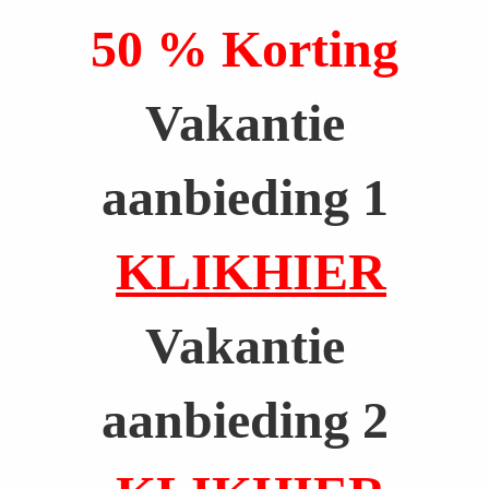
,
50 % Korting
v
Vakantie
o
o
aanbieding 1
r
b
KLIKHIER
e
e
Vakantie
l
aanbieding 2
d
k