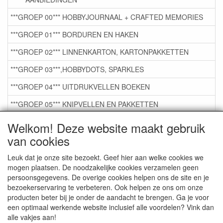
***GROEP 00*** HOBBYJOURNAAL + CRAFTED MEMORIES
***GROEP 01*** BORDUREN EN HAKEN
***GROEP 02*** LINNENKARTON, KARTONPAKKETTEN
***GROEP 03***,HOBBYDOTS, SPARKLES
***GROEP 04*** UITDRUKVELLEN BOEKEN
***GROEP 05*** KNIPVELLEN EN PAKKETTEN
***GROEP 06*** TAPE/LIJM SNIJMALLEN STEMPELS
Welkom! Deze website maakt gebruik
van cookies
***GROEP 07*** KAARTEN +SCRAP TOEBEHOREN
***GROEP 08*** TEKENEN EN KLEUREN, GELPEN,MARKER
Leuk dat je onze site bezoekt. Geef hier aan welke cookies we
mogen plaatsen. De noodzakelijke cookies verzamelen geen
***GROEP 09*** KRALEN EN TOEBEHOREN
persoonsgegevens. De overige cookies helpen ons de site en je
bezoekerservaring te verbeteren. Ook helpen ze ons om onze
***GROEP 10*** WENSKAARTEN MET ENV. €0,75
producten beter bij je onder de aandacht te brengen. Ga je voor
een optimaal werkende website inclusief alle voordelen? Vink dan
alle vakjes aan!
Service