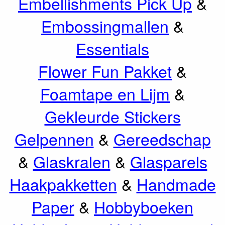
Embellishments Pick Up
&
Embossingmallen
&
Essentials
Flower Fun Pakket
&
Foamtape en Lijm
&
Gekleurde Stickers
Gelpennen
&
Gereedschap
&
Glaskralen
&
Glasparels
Haakpakketten
&
Handmade
Paper
&
Hobbyboeken