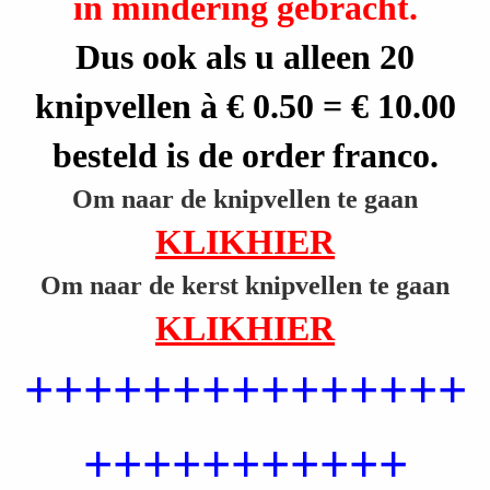
in mindering gebracht.
a
r
Dus ook als u alleen 20
i
knipvellen à € 0.50 = € 10.00
e
besteld is de order franco.
k
Om naar de knipvellen te gaan
e
KLIKHIER
d
Om naar de kerst knipvellen te gaan
e
KLIKHIER
s
+++++++++++++++
i
g
+++++++++++
n