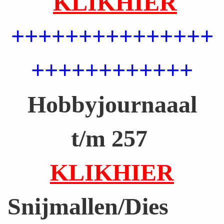
KLIKHIER
a
a
+++++++++++++++
r
t
++++++++++++
e
Hobbyjournaaal
n
t/m 257
KLIKHIER
Snijmallen/Dies