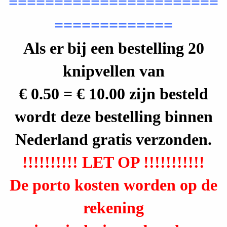
=======================
D
=============
e
Als er bij een bestelling 20
c
knipvellen van
o
u
€ 0.50 = € 10.00 zijn besteld
p
wordt deze bestelling binnen
a
Nederland gratis verzonden.
g
!!!!!!!!!! LET OP !!!!!!!!!!!
e
De porto kosten worden op de
,
rekening
M