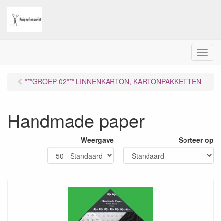
M
e
n
***GROEP 02*** LINNENKARTON, KARTONPAKKETTEN
u
Handmade paper
Weergave
Sorteer op