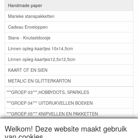
Handmade paper
Marieke stanspakketten
Cadeau Enveloppen
Stans - Knutseldoosje
Linnen opleg-kaartjes 10x14,5cm
Linnen opleg-kaartjes12,5x12,5cm
KAART OT EN SIEN
METALIC EN GLITTERKARTON
***GROEP 03***,HOBBYDOTS, SPARKLES
***GROEP 04*** UITDRUKVELLEN BOEKEN
***GROEP 05*** KNIPVELLEN EN PAKKETTEN
***GROEP 06*** TAPE/LIJM SNIJMALLEN STEMPELS
Welkom! Deze website maakt gebruik
van cookies
***GROEP 07*** KAARTEN +SCRAP TOEBEHOREN