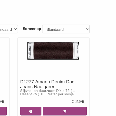
Sorteer op
D1277 Amann Denim Doc –
Jeans Naaigaren
Slijtvast en duurzaam Dikte 75 ( =
Rasant 75 ) 100 Meter per klosje
.99
€ 2.99