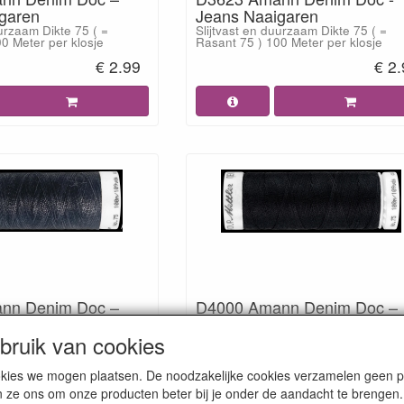
garen
Jeans Naaigaren
uurzaam Dikte 75 ( =
Slijtvast en duurzaam Dikte 75 ( =
0 Meter per klosje
Rasant 75 ) 100 Meter per klosje
€ 2.99
€ 2
nn Denim Doc –
D4000 Amann Denim Doc –
garen
Jeans Naaigaren
ruik van cookies
uurzaam Dikte 75 ( =
Slijtvast en duurzaam Dikte 75 ( =
0 Meter per klosje
Rasant 75 ) 100 Meter per klosje
€ 2.99
€ 2
cookies we mogen plaatsen. De noodzakelijke cookies verzamelen geen
n ze ons om onze producten beter bij je onder de aandacht te brengen.