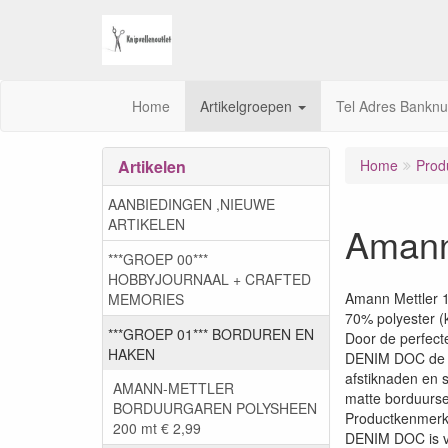
Home
Artikelgroepen
Tel Adres Bankn
Artikelen
Home
Prod
AANBIEDINGEN ,NIEUWE
ARTIKELEN
Amann
***GROEP 00***
HOBBYJOURNAAL + CRAFTED
Amann Mettler 1
MEMORIES
70% polyester 
***GROEP 01*** BORDUREN EN
Door de perfect
HAKEN
DENIM DOC de id
afstiknaden en s
AMANN-METTLER
matte borduurse
BORDUURGAREN POLYSHEEN
Productkenmerk
200 mt € 2,99
DENIM DOC is ver