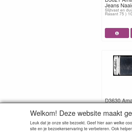
Jeans Naai
Slijtvast en d
Rasant 75 ) 10
D3630 Ama
Jeans Naai
Welkom! Deze website maakt geb
Slijtvast en d
Rasant 75 ) 10
Leuk dat je onze site bezoekt. Geef hier aan welke 
site en je bezoekerservaring te verbeteren. Ook helpe