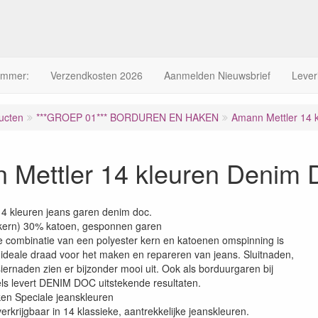
ummer:
Verzendkosten 2026
Aanmelden Nieuwsbrief
Lever
ucten
***GROEP 01*** BORDUREN EN HAKEN
Amann Mettler 14 
 Mettler 14 kleuren Denim 
4 kleuren jeans garen denim doc.
(kern) 30% katoen, gesponnen garen
e combinatie van een polyester kern en katoenen omspinning is
eale draad voor het maken en repareren van jeans. Sluitnaden,
iernaden zien er bijzonder mooi uit. Ook als borduurgaren bij
ls levert DENIM DOC uitstekende resultaten.
en Speciale jeanskleuren
krijgbaar in 14 klassieke, aantrekkelijke jeanskleuren.