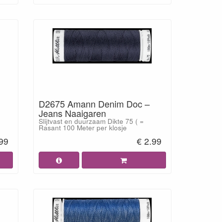
D2675 Amann Denim Doc –
Jeans Naaigaren
Slijtvast en duurzaam Dikte 75 ( =
Rasant 100 Meter per klosje
.99
€ 2.99