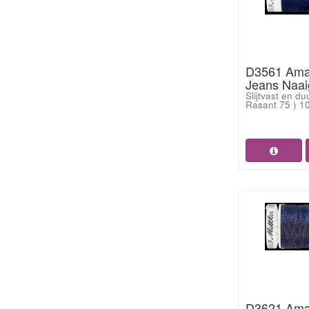
D3561 Ama
Jeans Naai
Slijtvast en d
Rasant 75 ) 10
D3621 Ama