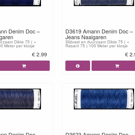
nn Denim Doc –
D3619 Amann Denim Doc –
garen
Jeans Naaigaren
uurzaam Dikte 75 ( =
Slijtvast en duurzaam Dikte 75 ( =
0 Meter per klosje
Rasant 75 ) 100 Meter per klosje
€ 2.99
€ 2
nn Denim Doc –
D3623 Amann Denim Doc -