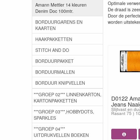
Optimale verwe
Amann Mettler 14 kleuren
De draad is zee
Denim Doc 100mtr.
Door de perfect
BORDUURGARENS EN
worden uitsteken
KAARTEN
HAAKPAKKETTEN
STITCH AND DO
BORDUURPAKKET
BORDUURMALLEN
BORDUUR KNIPVELLEN
***GROEP 02*** LINNENKARTON,
D0122 Ama
KARTONPAKKETTEN
Jeans Naai
Slijtvast en d
***GROEP 03***,HOBBYDOTS,
Rasant 75 ) 10
SPARKLES
***GROEP 04***
UITDRUKVELLEN BOEKEN