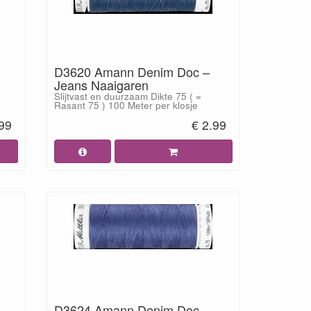
D3620 Amann Denim Doc –
Jeans Naaigaren
Slijtvast en duurzaam Dikte 75 ( =
Rasant 75 ) 100 Meter per klosje
.99
€ 2.99
D3624 Amann Denim Doc–