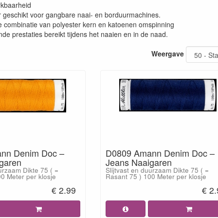
rkbaarheid
r geschikt voor gangbare naai- en borduurmachines.
e combinatie van polyester kern en katoenen omspinning
de prestaties bereikt tijdens het naaien en in de naad.
Weergave
nn Denim Doc –
D0809 Amann Denim Doc –
garen
Jeans Naaigaren
uurzaam Dikte 75 ( =
Slijtvast en duurzaam Dikte 75 ( =
0 Meter per klosje
Rasant 75 ) 100 Meter per klosje
€ 2.99
€ 2