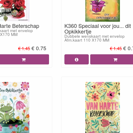
arte Beterschap
K360 Speciaal voor jou... dit
Opkikkertje
aart met envelop
0 X170 MM
Dubbele wenskaart met envelop
Afm.kaart 110 X170 MM
€ 0.75
€ 0
€ 1.45
€ 1.45