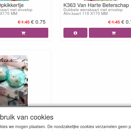
pkikkertje
K363 Van Harte Beterschap
aart met envelop
Dubbele wenskaart met envelop
0 X170 MM
Afm.kaart 110 X170 MM
€ 0.75
€ 0
€ 1.45
€ 1.45
te
ruik van cookies
aart met envelop
0 X170 MM
€ 0.75
cookies we mogen plaatsen. De noodzakelijke cookies verzamelen geen
€ 1.45