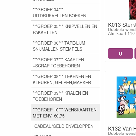
***GROEP 04***
UITDRUKVELLEN BOEKEN
K013 Sterk
***GROEP 05*** KNIPVELLEN EN
Dubbele wensk
PAKKETTEN
Afm.kaart 11
***GROEP 06*** TAPE/LIJM
SNIJMALLEN STEMPELS
***GROEP 07*** KAARTEN
+SCRAP TOEBEHOREN
***GROEP 08*** TEKENEN EN
KLEUREN, GELPEN,MARKER
***GROEP 09*** KRALEN EN
TOEBEHOREN
***GROEP 10*** WENSKAARTEN
MET ENV. €0,75
CADEAU/GELD ENVELOPPEN
K132 Van H
Dubbele wensk