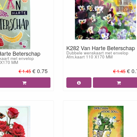
K282 Van Harte Beterschap
arte Beterschap
Dubbele wenskaart met envelop
Afm.kaart 110 X170 MM
aart met envelop
0 X170 MM
€ 0.75
€ 0
€ 1.45
€ 1.45