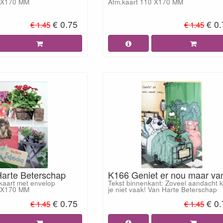
0 X170 MM
Afm.kaart 110 X170 MM
€ 0.75
€ 0
€ 1.45
€ 1.45
arte Beterschap
K166 Geniet er nou maar van
aart met envelop
Tekst binnenkant: Zoveel aandacht kr
0 X170 MM
je niet vaak! Van Harte Beterschap
€ 0.75
€ 0
€ 1.45
€ 1.45