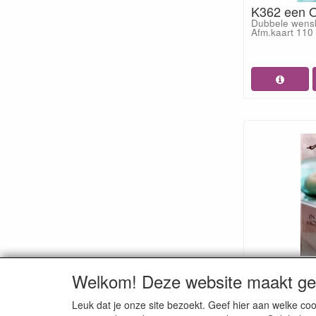
K362 een O
Dubbele wensk
Afm.kaart 11
K379 Sterk
Welkom! Deze website maakt geb
Dubbele wensk
Afm.kaart 11
Leuk dat je onze site bezoekt. Geef hier aan welke 