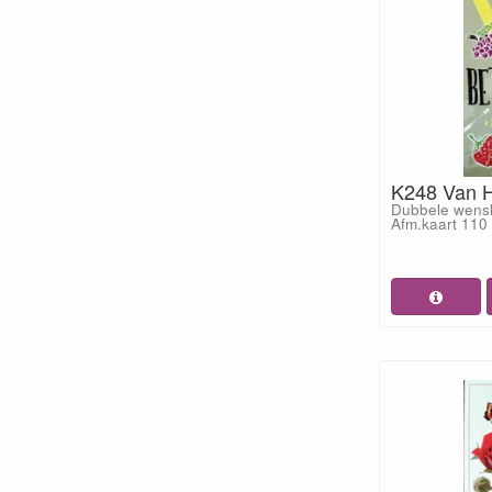
K248 Van H
Dubbele wensk
Afm.kaart 11