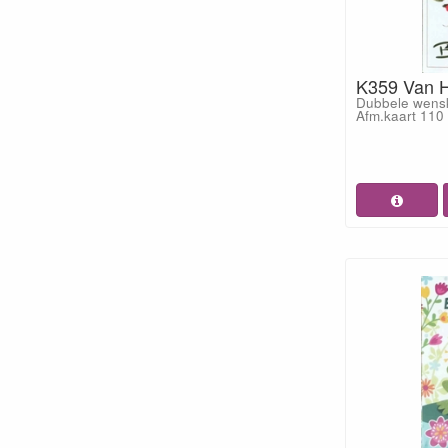
K359 Van H
Dubbele wensk
Afm.kaart 11