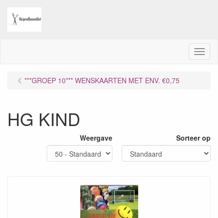
M
e
n
***GROEP 10*** WENSKAARTEN MET ENV. €0,75
u
HG KIND
Weergave
Sorteer op