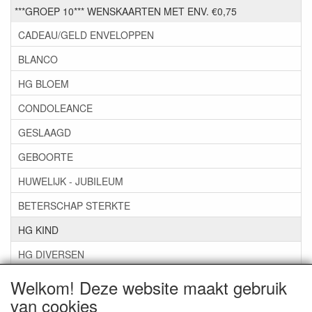
***GROEP 10*** WENSKAARTEN MET ENV. €0,75
CADEAU/GELD ENVELOPPEN
BLANCO
HG BLOEM
CONDOLEANCE
GESLAAGD
GEBOORTE
HUWELIJK - JUBILEUM
BETERSCHAP STERKTE
HG KIND
HG DIVERSEN
HG LEEFTIJDSKAARTEN
Welkom! Deze website maakt gebruik
van cookies
SARA, ABRAHAM, PENSIOEN, VUT