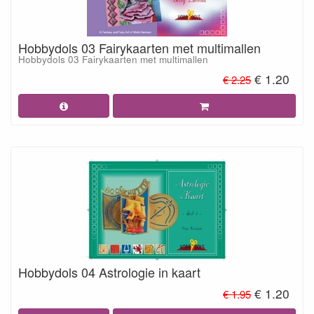
Hobbydols 03 Fairykaarten met multimallen
Hobbydols 03 Fairykaarten met multimallen
€ 1.20
€ 2.25
Hobbydols 04 Astrologie in kaart
€ 1.20
€ 1.95