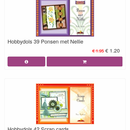
Hobbydols 39 Ponsen met Nellie
€ 1.20
€ 1.95
Hobbydols 42 Scrap cards