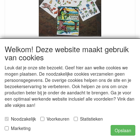
Kwack lost het op
Welkom! Deze website maakt gebruik
Leuk boekje met een verhaal en 8 A 5 knipvellen die in het
boekje worden Gebr.
van cookies
€ 1.45
€ 3.25
Leuk dat je onze site bezoekt. Geef hier aan welke cookies we
mogen plaatsen. De noodzakelijke cookies verzamelen geen
persoonsgegevens. De overige cookies helpen ons de site en je
bezoekerservaring te verbeteren. Ook helpen ze ons om onze
producten beter bij je onder de aandacht te brengen. Ga je voor
een optimaal werkende website inclusief alle voordelen? Vink dan
alle vakjes aan!
Noodzakelijk
Voorkeuren
Statistieken
Marketing
Opslaan