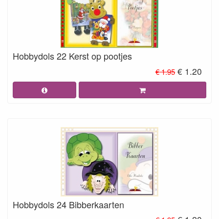
Hobbydols 22 Kerst op pootjes
€ 1.20
€ 1.95
Hobbydols 24 Bibberkaarten