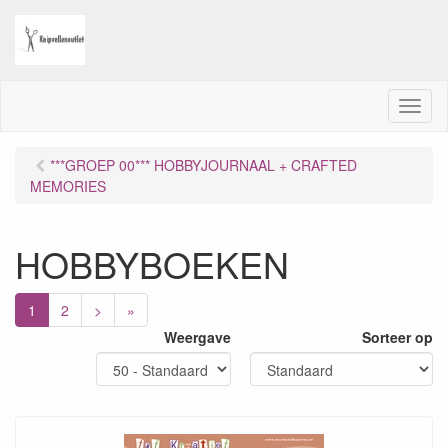
M
e
n
***GROEP 00*** HOBBYJOURNAAL + CRAFTED
u
MEMORIES
HOBBYBOEKEN
1
2
>
»
Weergave
Sorteer op