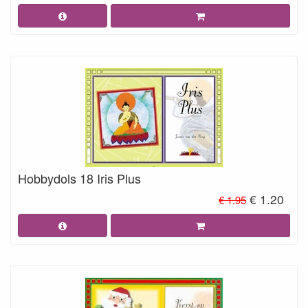
Hobbydols 18 Iris Plus
€ 1.20
€ 1.95