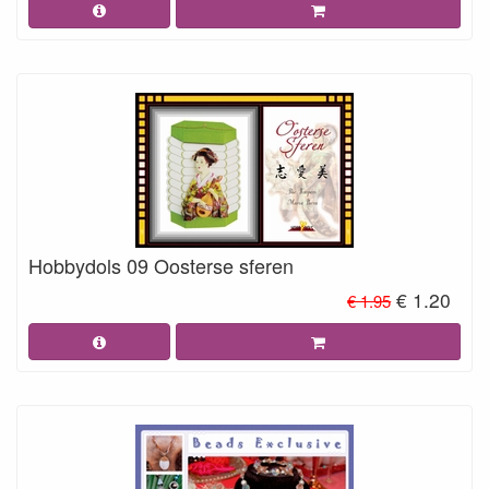
Hobbydols 09 Oosterse sferen
€ 1.20
€ 1.95