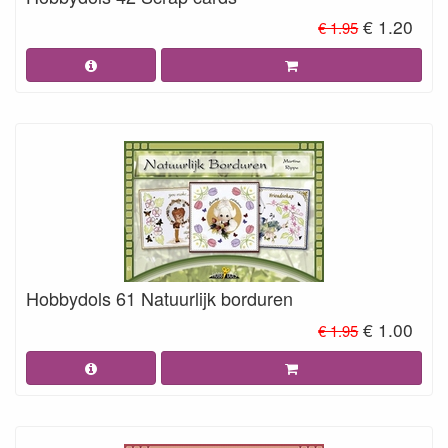
€ 1.20
€ 1.95
Hobbydols 61 Natuurlijk borduren
€ 1.00
€ 1.95