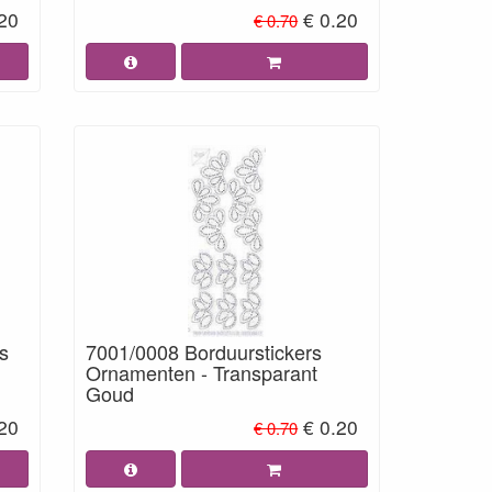
.20
€ 0.20
€ 0.70
s
7001/0008 Borduurstickers
Ornamenten - Transparant
Goud
.20
€ 0.20
€ 0.70