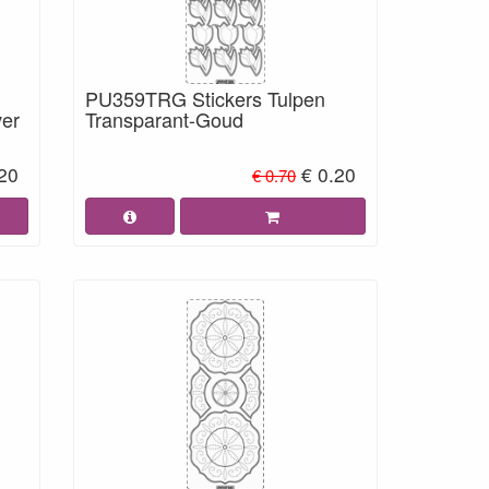
PU359TRG Stickers Tulpen
ver
Transparant-Goud
.20
€ 0.20
€ 0.70