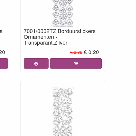
s
7001/0002TZ Borduurstickers
Ornamenten -
Transparant.Zilver
.20
€ 0.20
€ 0.70